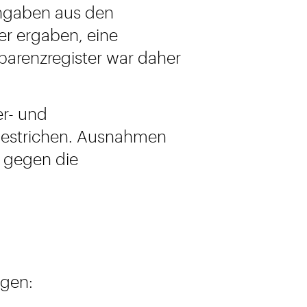
Angaben aus den
er ergaben, eine
parenzregister war daher
er- und
 gestrichen. Ausnahmen
e gegen die
lgen: