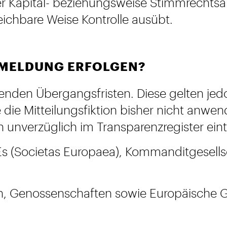
er Kapital- beziehungsweise Stimmrechts
leichbare Weise Kontrolle ausübt.
 MELDUNG ERFOLGEN?
enden Übergangsfristen. Diese gelten jedo
 die Mitteilungsfiktion bisher nicht anwen
ch unverzüglich im Transparenzregister ein
Es (Societas Europaea), Kommanditgesellsc
, Genossenschaften sowie Europäische G