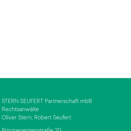
STERN SEUFERT Partnerschaft mbB
Rechtsanwälte
Oliver Stern, Robert Seufert
Prinzregentenstraße 20